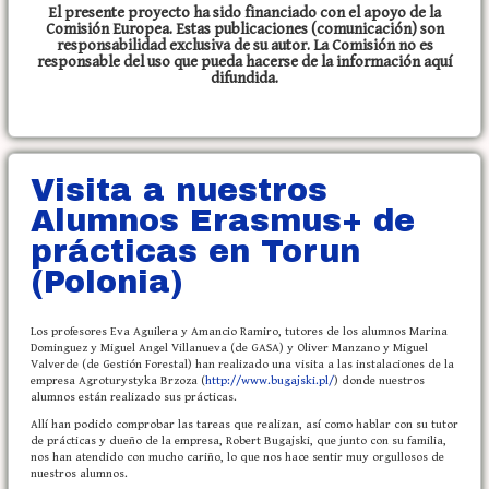
El presente proyecto ha sido financiado con el apoyo de la
Comisión Europea. Estas publicaciones (comunicación) son
responsabilidad exclusiva de su autor. La Comisión no es
responsable del uso que pueda hacerse de la información aquí
difundida.
Visita a nuestros
Alumnos Erasmus+ de
prácticas en Torun
(Polonia)
Los profesores Eva Aguilera y Amancio Ramiro, tutores de los alumnos Marina
Dominguez y Miguel Angel Villanueva (de GASA) y Oliver Manzano y Miguel
Valverde (de Gestión Forestal) han realizado una visita a las instalaciones de la
empresa Agroturystyka Brzoza (
http://www.bugajski.pl/
) donde nuestros
alumnos están realizado sus prácticas.
Allí han podido comprobar las tareas que realizan, así como hablar con su tutor
de prácticas y dueño de la empresa, Robert Bugajski, que junto con su familia,
nos han atendido con mucho cariño, lo que nos hace sentir muy orgullosos de
nuestros alumnos.