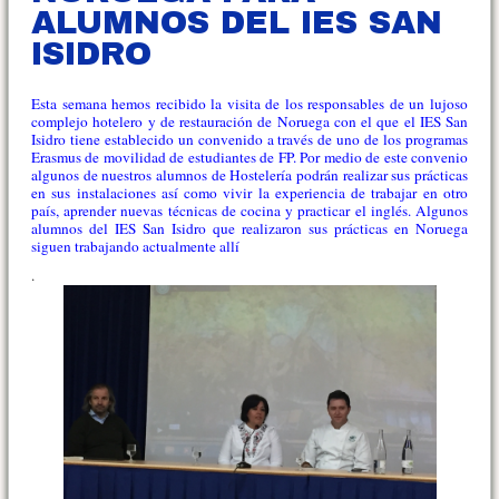
ALUMNOS DEL IES SAN
ISIDRO
Esta semana hemos recibido la visita de los responsables de un lujoso
complejo hotelero y de restauración de Noruega con el que el IES San
Isidro tiene establecido un convenido a través de uno de los programas
Erasmus de movilidad de estudiantes de FP. Por medio de este convenio
algunos de nuestros alumnos de Hostelería podrán realizar sus prácticas
en sus instalaciones así como vivir la experiencia de trabajar en otro
país, aprender nuevas técnicas de cocina y practicar el inglés. Algunos
alumnos del IES San Isidro que realizaron sus prácticas en Noruega
siguen trabajando actualmente allí
.